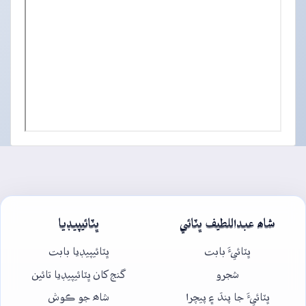
شاھ عبداللطيف ڀٽائي
ڀٽائيپيڊيا
ڀٽائيءَ بابت
ڀٽائيپيڊيا بابت
شجرو
گنج کان ڀٽائيپيڊيا تائين
ڀٽائيءَ جا پنڌ ۽ پيچرا
شاھ جو ڪوش