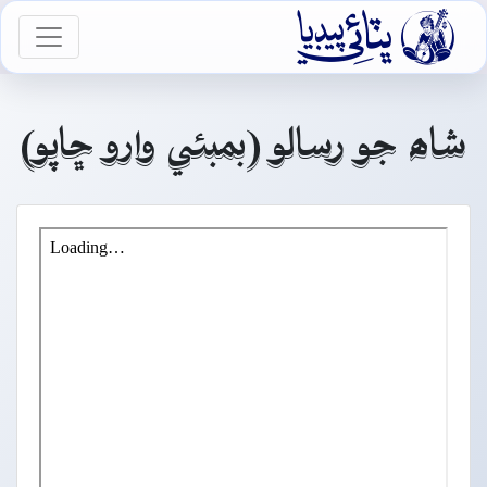

vigation
شاھ جو رسالو (بمبئي وارو ڇاپو)