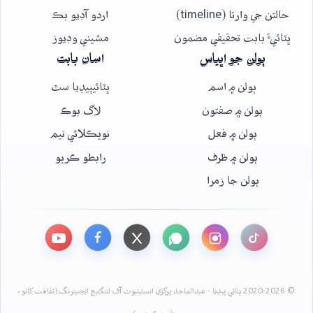
حالتن جي وارتا (timeline)
اردو آڊيو بڪ
ڀٽائيءَ بابت تحقيقي مضمون
مشيني وڊيوز
ٻولن جو اڀياس
اسان بابت
ٻولن ۾ اسم
ڀٽائيپيڊيا سٿ
ٻولن ۾ صفتون
لاگ بوڪ
ٻولن ۾ فعل
نويڪلائي نيم
ٻولن ۾ ظرف
رابطو ڪريو
ٻولن جا زمرا
© 2020-2026 ڀٽائي پيڊيا - عبدالماجد ڀرڳڙي انسٽيٽيوٽ آف لئنگئيج انجنيئرنگ (ثقافت کاتو،