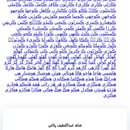
ڪارَڻِي
ڪارِي
ڪارِيءَ
ڪارِيُون
ڪافِرَ
ڪامِلَ
ڪامِلُ
ڪامِڻِي
ڪامِڻِيُون
ڪانَہ
ڪاڻو
ڪاڻِ
ڪاڻِيارِنِ
ڪاھِلِ
ڪوجها
ڪوجهو
ڪوجَهنِ
ڪوجِهي
ڪوسا
ڪوسو
ڪوڙيِين
ڪوڙِين
ڪوھُ
ڪوھِيارو
ڪيتِري
ڪيتِريُون
ڪيچِي
ڪيڏو
ڪيۡچ
ڪَئين
ڪَرِيمَنِ
ڪَرِڙا
ڪَلِمي گو
ڪَمتَرِ
ڪَمِي
ڪَمِيڻِي
ڪَمِيڻِيءَ
ڪَمِيڻِيَنِ
ڪَمِيڻِيُون
ڪَنَ ڪَٽَ
ڪَنھِن
ڪَنھِين
ڪَوڙا
ڪَپِئو
ڪَچو
ڪَچِي
ڪَڙوۡ
ڪَڙيۡ
ڪَڪا
ڪَھَلَ
ڪُجُهہ
ڪُفراَنا
ڪُنڍِيءَ
ڪُنڍِيُونۡ
ڪُورُ
ڪُوماڻا
ڪُوماڻو
ڪُويڄَنِ
ڪُوَڙِي
ڪُوڙا
ڪُوڙو
ڪُوڙَنِ
ڪُوڙِي
ڪُوڙِيُون
ڪِ
ڪِروڙَ
ڪِنُو
ڪِنِي
ڪِي
ڪِينَڪِي
گهاتُو
گهايَلَ
گهايَلُ
گهايَلِ
گهاٽي
گهوٽُ
گهَٽِ
گهَڻو
گهَڻِي
گهُونا گهُونِ
گولو
گولَنِ
گَندا
گَندِي
گَهنگَهرئا
گَهڻا
گَهڻَ
گُجَرِ
گُدازُ
گُرَ
گُرُ
گُرُو
گُمُ
گُهرا
ڳاڙهي
ڳاڙِھو
ڳَرو
ڳَورا
ڳَچَ
ڳَچُ
ڳَھڙَ
ھاتِڪَ
ھاتِڪُ
ھارِئَا
ھاشمِي
ھاڃا
ھاڃو
ھاڻا
ھوتاڻِي
ھوتَنِ
ھوشِيارُ
ھوشِيارِ
ھي
ھيراڪَ
ھيڏا
ھيڏو
ھيڪاندا
ھيڪاندِي
ھيڪلو
ھيڪو
ھيڪَلِي
ھيڪَڙي
ھيڪَڙِي
ھيڪُ
ھيڪِڙو
ھَر
ھَرَ رائِي
ھَمَه
ھَٿِيڪو
ھَچارو
ھَڙدَه
ھُوندَنِ
ھِڪدِلِ
ھِڪو
ھِڪَ
ھِڪُ
ھِڪِي
ھِڪِڙا
ھِڪِڙو
ھِڪِڙي
ھِڪِڙِي
شاھ عبداللطيف ڀٽائي