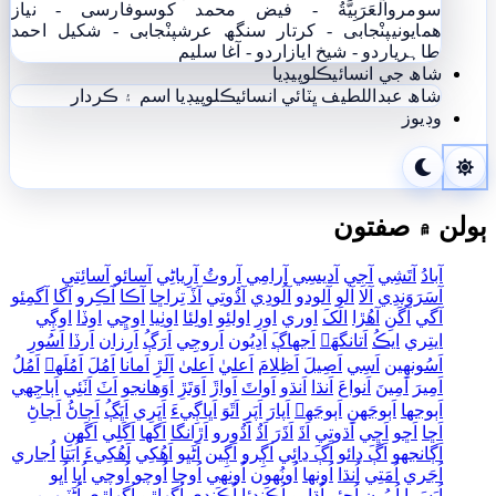
سومرو
اَلْعَرَبِيَّةُ - فيض محمد کوسو
فارسی - نياز
ھمايوني
پنْجابی - کرتار سنگھ عرش
پنْجابی - شکیل احمد
طاہری
اردو - شيخ اياز
اردو - آغا سليم
شاھ جي انسائيڪلوپيڊيا
شاھ عبداللطيف ڀٽائي انسائيڪلوپيڊيا
اسم ۽ ڪردار
وڊيوز
ٻولن ۾ صفتون
آبادُ
آتَشِي
آجِي
آديسِي
آرامِي
آروٽُ
آرِياڻِي
آسائو
آسائِتي
آسَرَوَندِي
آلا
آلو
آلودو
آلُودِي
آڌُوتِي
آڏَ تِراڇا
آڪا
آڪِرو
آگا
آگمِئو
آگي
آگَنِ
آھُڙا
الَکَ
اوري
اورِ
اولئِو
اولِئا
اوٺِيا
اوڇِي
اوڏا
اوڳِي
ايتِري
ايڪُ
اَتانگهَہ
اَجهاڳَ
اَدِيُون
اَروجِي
اَرَڳُ
اَرِزان
اَرڏا
اَسُورِ
اَسُونھِين
اَسِي
اَصِيلَ
اَظِلامَ
اَعليٰ
اَعلیٰ
اَلَڙِ
اَمانا
اَمُلَ
اَمُلَهہ
اَمُلُ
اَمِيرَ
اَمِينَ
اَنواعَ
اَنڌا
اَنڌو
اَواٽَ
اَواڙَ
اَوَتَڙِ
اَوَھانجو
اَٺَ
اَٺَئِي
اَٻاجِهي
اَٻوجها
اَٻوجَهنِ
اَٻوجَهہ
اَپارَ
اَپَرِ
اَٿَوَ
اَڀاڳِيءَ
اَڀَرِي
اَڀَڳُ
اَڄاڻُ
اَڄاڻِ
اَڇا
اَڇو
اَڇِي
اَڌوتِي
اَڌَ
اَڌَرَ
اَڌُ
اَڌُورو
اَڙانگا
اَگها
اَگَلِي
اَگَهنِ
اَڳانجهو
اَڳَ ڍائو
اَڳَ ڍائِي
اَڳِرو
اَڳِين
اَڻَڀو
اَھُکِي
اَھُکِيءَ
اُبَتا
اُجاري
اُجَري
اُمَتِي
اُنڌا
اُونها
اُونُهون
اُونِهي
اُوچا
اُوچو
اُوچي
اُڀا
اُڀو
اُڀَسَرا
اُڀِيُون
اُڃِئو
اُڌارو
اُڪَنڊِئا
اُڪَنڊِي
اُگهاڙو
اُگهاڙِي
اُڻَٽِيھِين