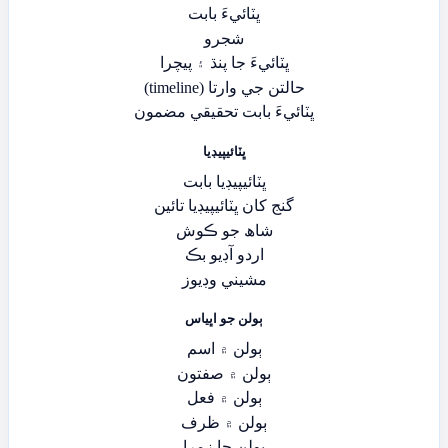
ڀٽائيءَ بابت
شجرو
ڀٽائيءَ جا پنڌ ۽ پيچرا
حالتن جي وارتا (timeline)
ڀٽائيءَ بابت تحقيقي مضمون
ڀٽائيپيڊيا
ڀٽائيپيڊيا بابت
گنج کان ڀٽائيپيڊيا تائين
شاھ جو ڪوش
اردو آڊيو بڪ
مشيني وڊيوز
ٻولن جو اڀياس
ٻولن ۾ اسم
ٻولن ۾ صفتون
ٻولن ۾ فعل
ٻولن ۾ ظرف
ٻولن جا زمرا