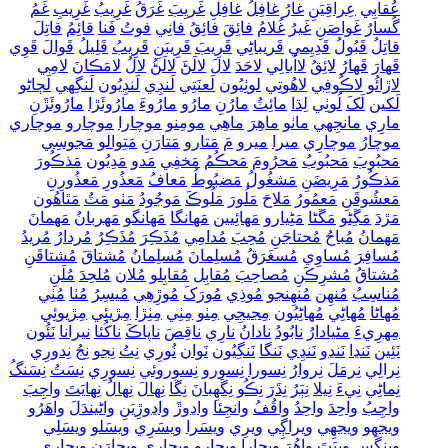
عُقابِي
عِراقِيَنِ
غارُ
غافِلُ
غافِلِ
غَريِبَ
غَرَقُ
غَرِيبُ
غَرِيبِ
غَمُ
گُسارُ
غَواصَنِ
غَيرُ
غُلامُ
فائِقَ
فائِقُ
فانِي
فوتُ
فَنا
قائِمُ
قاتِلَ
قاتِلُ
قَبُولُ
قَدِيِمي
قَريباڻِي
قَرِيبَ
قَرِيبَنِ
قَرِيبُ
قَلِيلُ
قَوالَ
قَوِي
قَھارَ
قَھارُ
لائِقُ
لااُبالِي
لاحَدَ
لالَ
لالَڻَ
لالَڻُ
لالُ
لامَڪانَ
لامِي
لاڙائُو
لاڪُوفِي
لاھُوتِي
لوٺِيُون
لَعنَتِي
لَنڊِي
لَنڊِيُون
لَنگِهي
لَڄاڻو
لَکين
لَکَ
لُوٺِي
لِڌا
مائِٽُ
مارُنِ
مارُو
مارُوءَ
مارُوئَڙا
مارُوئَڙَنِ
مارِي
مانجِهي
ماٺو
ماھِرَ
ماھِي
مومِنو
موچارا
موچارو
موچاري
موچارُ
موچارِي
ميرا
ميرو
مَ
مَتارو
مَتارَنِ
مَتِوالو
مَجوسِي
مَحبُوبَ
مَحبُوبُ
مَحرُومَ
مَحڪُمُ
مَخفِي
مَدو
مَدِيُون
مَذڪُورَ
مَذڪُورُ
مَرِيضَنِ
مَشغُولُ
مَضبُوطُ
مَعافُ
مَعذُورِ
مَعذُورِنِ
مَعشُوقَنِ
مَعمُورُ
مَلاحَ
مَلُورَ
مَلُوڪَ
مَوجُودُ
مَٺو
مَٽُ
مَٿاھُون
مَڙدَ
مَڱِڻو
مَڱڻا
مَڻِيارو
مَھائِيين
مَھانگا
مَھانگو
مَھربانُ
مَھمانَ
مَھمانُ
مُباحُ
مُحتاجَنِ
مُحِبَ
مُدامِي
مُذَڪِرَ
مُذَڪِرُ
مُردارُ
مُريدُ
مُسافِرَ
مُساوِي
مُسغَرَقُ
مُسلِمانَ
مُسلِمانُ
مُشتاقَ
مُشتاقَنِ
مُشتاقُ
مُشرِڪَنِ
مُصاحِبَ
مُقابِل
مُقابِلو
مُلان
مُلحِدَ
مُلَنِ
مُناسِبُ
مُنھِن
مُنھِنجو
مُوذِي
مُورَکَ
مُوڙِهِي
مُيسِرُ
مُٺا
مُٺِي
مُھاڻا
مُھاڻِي
مُھاڻِيُون
مِجيجِي
مِٺو
مِٺِي
مِٺِڙا
مِڙيئِي
مِڙيوئِي
مِھرِيءَ
مڻيادارُ
نابُودُ
نادانُ
نارِي
ناقِصَ
ناپاڪَ
ناکُئا
نيرانا
نَئُون
نَئِين
نَنڍا
نَنڍو
نَنڍِي
نَنگا
نَنگِيُون
نَوان
نُورِي
نِتُ
نِجو
نِجُ
نِدورِي
نِرالِي
نِرمَلَ
نِروارُ
نِسورا
نِسورو
نِسوروئي
نِسورِي
نِسَتُ
نِسَنگُ
نِماڻِي
نِيءَ
نِيلا
نِٻَرُ
نِڌَرَ
نِڪُو
نِگَھِبانَ
نِڱا
نِھالَ
نِھالُ
نِھايَتَ
واجِبَ
واجِبُ
واحِدَ
واحِدُ
واقُفُ
وانجِئا
واڍوڙَ
واڍوڙِيَنِ
واڻيندَلَ
واھَرُو
ويجهو
ويجهِي
ويراڳِي
ويرِي
ويسَرا
ويسَرِي
ويسَلو
ويسَلِي
وينگَسِ
وييَتَ واھُرَ
ويچارا
ويچارو
ويچاري
ويچارَنِ
ويچارِي