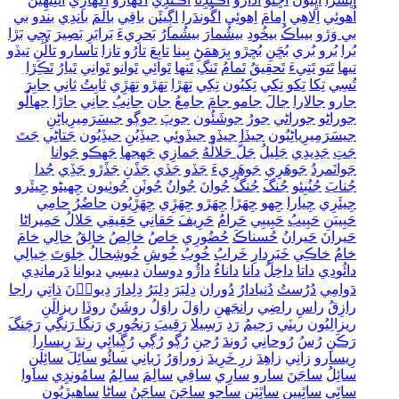
اُھوئِي
اِلاھِي
اِمامَ
اِھوئِي
اگُوندَرا
اڳِيئَن
باقِي
بالَمَ
باندِي
بندو
بي
بي وَڙو
بيباڪُ
بيخُودِ
بيشُمارَ
بيشُمارُ
بَحرِيءَ
بَرابَرِ
بَصِيرَ
بَچِي
بَڙا
بُرا
بُرو
بُري
بُڇَنِ
بُڇڙو
بِرَھمَڻِ
بِينا
تابِعَ
تارُو
تازا
تاسارو
تالُنِ
تيڏو
تيھا
تَتو
تَتِيءَ
تَحقِيقُ
تَمامُ
تَنگِ
تَنھا
تَوائِي
تَوانو
تَوانِي
تَيارُ
تَڪِڙا
تُسِي
تِکا
تِکو
تِکي
تِکيُون
تِکِي
تِھَڙا
تِھَڙو
تِھَڙِي
ثابِتُ
ثانِي
جابِرَ
جارو
جالارا
جالَ
جامو جامَ
جامِعُ
جان
جانِبُ
جانِي
جاڙا
جهالُو
جوراڻو
جوراڻي
جورُ
جوشَئُون
جوپَ
جوڳو
جيسَرَمِيرِياڻِنِ
جيسَرَمِيرِياڻِيُون
جيڏا
جيڏو
جيڏوئِي
جيڏِيُنِ
جيڏِيُون
جَتاڻِي
جَتَ
جَتِ
جَدِيدِي
جَلِيلُ
جَلَّ جَلالُهُ
جَمازِي
جَهجها
جَهڪو
جَوانا
جَوانَمردُ
جَوھَرِي
جَوھَرِيءَ
جَڏو
جَڏي
جَڏَنِ
جَڏَڙو
جَڏِي
جُدا
جُنابَ
جُنُبِئو
جُنگَ
جُنگُ
جُوانَ
جُوانُ
جُوٺَنِ
جُوٺِيون
جِهيڻو
جِيئَرو
جِيئَرِي
جِيارا
جِھو
جِھَڙا
جِھَڙو
جِھَڙِي
جِھَڙِيُون
حاضُرُ
حامِي
حَبِيبَنِ
حَبِيبُ
حَبِيبِي
حَرامُ
حَرِيفَ
حَقانِي
حَقِيقِي
حَلالُ
حَمِيراڻا
حَيرانَ
حَيرانُ
حُسناڪَ
حُضُورِي
خاصُ
خالِصُ
خالِقُ
خالِي
خامَ
خامُ
خاڪِي
خَبَرِدارِ
خَرابُ
خُوبُ
خُوشِ
خُوشِحالُ
خِلوَتَ
خِيالِي
دائُودِي
داتا
داخِلُ
دانا
داناءُ
داڙُو
دوسان
ديسِي
ديوانا
دَرماندِي
دَوامِي
دُرُستُ
دُنيادارُ
دُوران
دِلبَرَ
دِلبَرُ
دِلِدارَ
دِيواۡنَ
ذاتِي
راجا
رازِقُ
راسِ
راضِي
رانجَهنِ
راوَلَ
راوَلُ
روشَنُ
روڏا
ريزالَنِ
ريزالِيُون
ريٽي
رَحِيمُ
رَدِ
رَسِيلا
رَقِيبَ
رَنجُورِي
رَنگا رَنگِي
رَچَنگَ
رَڪَنِ
رُسُ
رُوحانِي
رُوندَ
رُڃنِ
رُڳو
رُڳي
رُڳِيائِي
رِندَ
رِيسارا
رِيسارو
زانِي
زاھِدَ
زرِ خَرِيدَ
زوراوَرُ
زَبانِي
سائُو
سائِلَ
سائِلَنِ
سائِلُ
ساجَنَ
سارو
سارِي
ساقِي
سالِمَ
سالِمُ
سامُونڊِي
ساوا
ساٿِي
ساٿِيين
ساٿِيَنِ
ساڄو
ساڄَنَ
ساڄَنُ
ساڻا
ساھيڙِيُون