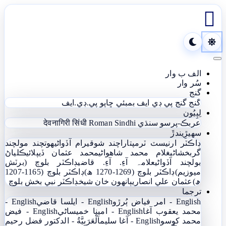

Toggle navigation
الف ب وار
سُر وار
گنج
گنج
گنج پي ڊي ايف
بمبئي ڇاپو پي.ڊي.ايف
لِپِيُون
عربڪ-پرسو سنڌي
Roman Sindhi
देवनागिरी सिंधी
سھيڙِيندڙَ
ڊاڪٽر ارنيسٽ ٽرمپ
تاراچند شوقيرام آڏواڻي
ھوتچند مولچند
گربخشاڻي
غلام محمد شاھواڻي
محمد عثمان ڏيپلائي
ڪلياڻ
بولچند آڏواڻي
علامہ آءِ. آءِ. قاضي
ڊاڪٽر بلوچ (برٽش
ميوزيم)
ڊاڪٽر بلوچ (1269-1270 ھ)
ڊاڪٽر بلوچ (1165-1207
ھ)
عثمان علي انصاري
ٻانهون خان شيخ
ڊاڪٽر نبي بخش بلوچ
ترجما
English - امر فياض ٻُرڙو
English - ايلسا قاضي
English -
محمد يعقوب آغا
English - امينا خميساڻي
English - فيض
محمد کوسو
English - آغا سليم
اَلْعَرَبِيَّةُ - الدکتور فضل رحیم